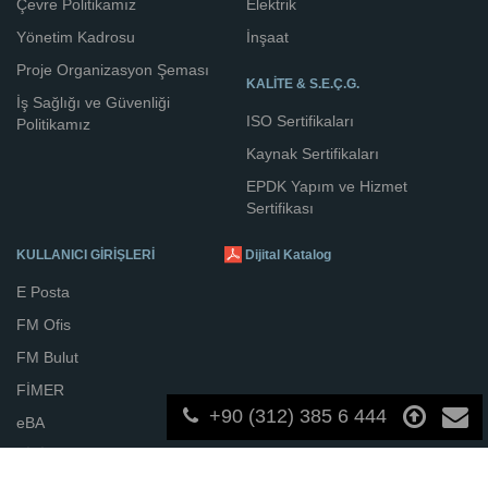
Çevre Politikamız
Elektrik
Yönetim Kadrosu
İnşaat
Proje Organizasyon Şeması
KALİTE & S.E.Ç.G.
İş Sağlığı ve Güvenliği
ISO Sertifikaları
Politikamız
Kaynak Sertifikaları
EPDK Yapım ve Hizmet
Sertifikası
KULLANICI GİRİŞLERİ
Dijital Katalog
E Posta
FM Ofis
FM Bulut
FİMER
+90 (312) 385 6 444
eBA
FİKİR TARLASI
İZZ Etik