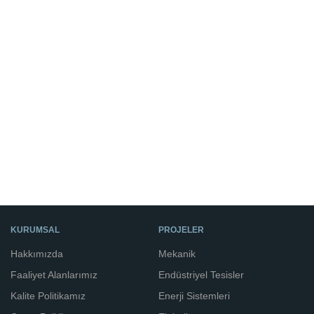
KURUMSAL
PROJELER
Hakkımızda
Mekanik
Faaliyet Alanlarımız
Endüstriyel Tesisler
Kalite Politikamız
Enerji Sistemleri