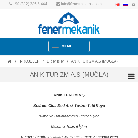
+90 (312) 385 6 444
info@fenermekanik.com
Navigation
MENU
/
PROJELER
/
Diğer İşler
/
ANIK TURİZM A.Ş (MUĞLA)
ANIK TURİZM A.Ş (MUĞLA)
ANIK TURİZM A.Ş
Bodrum Club Med Anık Turizm Tatil Köyü
Klime ve Havalandırma Tesisat İşleri
Mekanik Tesisat İşleri
Yangın Söndürme Hatları, Malzeme Temini ve Montaj İşleri