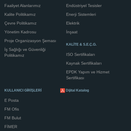
Faaliyet Alanlarımız
Endüstriyel Tesisler
Kalite Politikamız
Enerji Sistemleri
Çevre Politikamız
Elektrik
Yönetim Kadrosu
İnşaat
Proje Organizasyon Şeması
KALİTE & S.E.Ç.G.
İş Sağlığı ve Güvenliği
ISO Sertifikaları
Politikamız
Kaynak Sertifikaları
EPDK Yapım ve Hizmet
Sertifikası
KULLANICI GİRİŞLERİ
Dijital Katalog
E Posta
FM Ofis
FM Bulut
FİMER