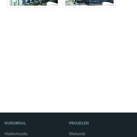
KURUMSAL
PROJELER
Hakkımızda
Mekanik