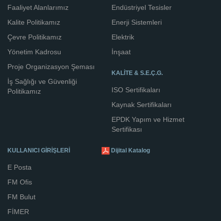
Faaliyet Alanlarımız
Endüstriyel Tesisler
Kalite Politikamız
Enerji Sistemleri
Çevre Politikamız
Elektrik
Yönetim Kadrosu
İnşaat
Proje Organizasyon Şeması
KALİTE & S.E.Ç.G.
İş Sağlığı ve Güvenliği
ISO Sertifikaları
Politikamız
Kaynak Sertifikaları
EPDK Yapım ve Hizmet
Sertifikası
KULLANICI GİRİŞLERİ
Dijital Katalog
E Posta
FM Ofis
FM Bulut
FİMER