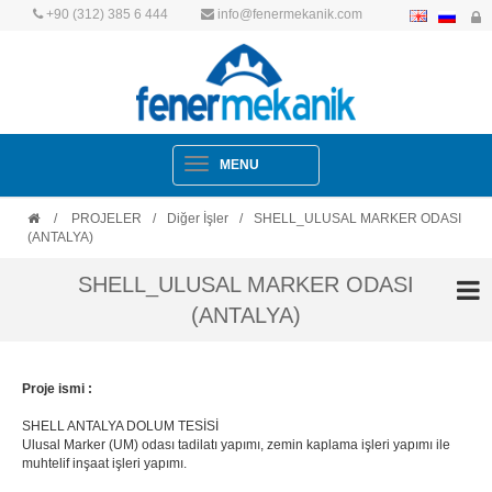
+90 (312) 385 6 444
info@fenermekanik.com
Navigation
MENU
/
PROJELER
/
Diğer İşler
/
SHELL_ULUSAL MARKER ODASI
(ANTALYA)
SHELL_ULUSAL MARKER ODASI
(ANTALYA)
Proje ismi :
SHELL ANTALYA DOLUM TESİSİ
Ulusal Marker (UM) odası tadilatı yapımı, zemin kaplama işleri yapımı ile
muhtelif inşaat işleri yapımı.