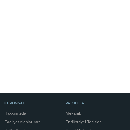
KURUMSAL
PROJELER
Hakkımızda
Mekanik
Faaliyet Alanlarımız
Endüstriyel Tesisler