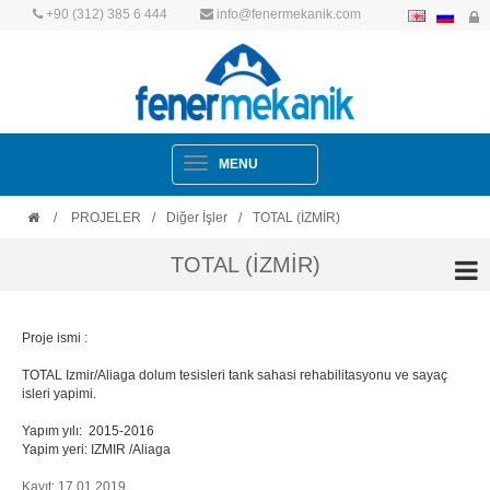
+90 (312) 385 6 444
info@fenermekanik.com
Navigation
MENU
/
PROJELER
/
Diğer İşler
/
TOTAL (İZMİR)
TOTAL (İZMİR)
Proje ismi :
TOTAL Izmir/Aliaga dolum tesisleri tank sahasi rehabilitasyonu ve sayaç
isleri yapimi.
Yapım yılı: 2015-2016
Yapim yeri: IZMIR /Aliaga
Kayıt: 17.01.2019