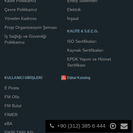
Kalite Politikamız
Enerji Sistemleri
Çevre Politikamız
Elektrik
Yönetim Kadrosu
İnşaat
Proje Organizasyon Şeması
KALİTE & S.E.Ç.G.
İş Sağlığı ve Güvenliği
ISO Sertifikaları
Politikamız
Kaynak Sertifikaları
EPDK Yapım ve Hizmet
Sertifikası
KULLANICI GİRİŞLERİ
Dijital Katalog
E Posta
FM Ofis
FM Bulut
FİMER
eBA
+90 (312) 385 6 444
FİKİR TARLASI