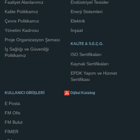
Faaliyet Alanlarımız
Endüstriyel Tesisler
Kalite Politikamız
Enerji Sistemleri
Çevre Politikamız
Elektrik
Yönetim Kadrosu
İnşaat
Proje Organizasyon Şeması
KALİTE & S.E.Ç.G.
İş Sağlığı ve Güvenliği
ISO Sertifikaları
Politikamız
Kaynak Sertifikaları
EPDK Yapım ve Hizmet
Sertifikası
KULLANICI GİRİŞLERİ
Dijital Katalog
E Posta
FM Ofis
FM Bulut
FİMER