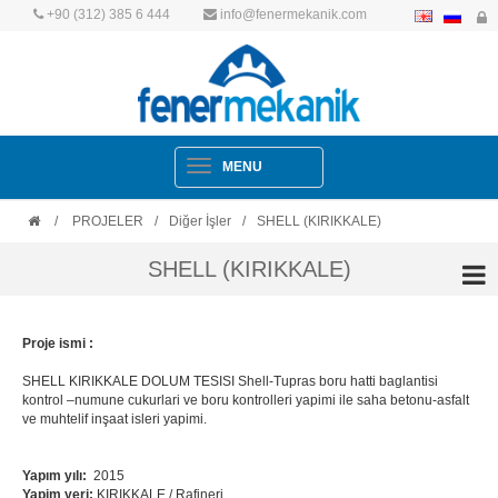
+90 (312) 385 6 444
info@fenermekanik.com
Navigation
MENU
/
PROJELER
/
Diğer İşler
/
SHELL (KIRIKKALE)
SHELL (KIRIKKALE)
Proje ismi :
SHELL KIRIKKALE DOLUM TESISI Shell-Tupras boru hatti baglantisi
kontrol –numune cukurlari ve boru kontrolleri yapimi ile saha betonu-asfalt
ve muhtelif inşaat isleri yapimi.
Yapım yılı:
2015
Yapim yeri:
KIRIKKALE / Rafineri