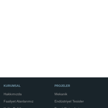
KURUMSAL
PROJELER
Hakkımızda
Mekanik
Faaliyet Alanlarımız
Endüstriyel Tesisler