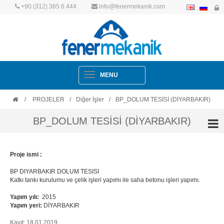
+90 (312) 385 6 444
info@fenermekanik.com
Navigation
MENU
/
PROJELER
/
Diğer İşler
/
BP_DOLUM TESİSİ (DİYARBAKIR)
BP_DOLUM TESİSİ (DİYARBAKIR)
Proje ismi :
BP DIYARBAKIR DOLUM TESISI
Katkı tankı kurulumu ve çelik işleri yapımı ile saha betonu işleri yapımı.
Yapım yılı:
2015
Yapım yeri:
DİYARBAKIR
Kayıt: 18.01.2019