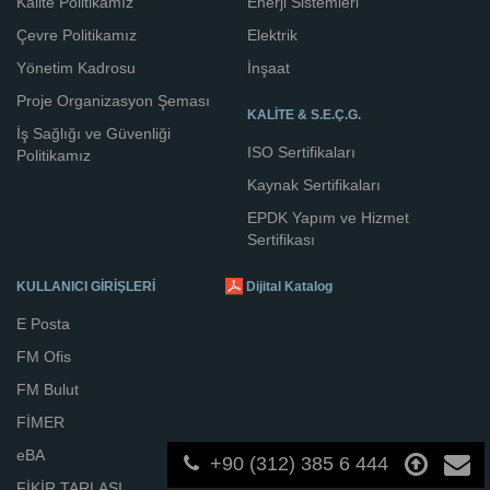
Kalite Politikamız
Enerji Sistemleri
Çevre Politikamız
Elektrik
Yönetim Kadrosu
İnşaat
Proje Organizasyon Şeması
KALİTE & S.E.Ç.G.
İş Sağlığı ve Güvenliği
ISO Sertifikaları
Politikamız
Kaynak Sertifikaları
EPDK Yapım ve Hizmet
Sertifikası
KULLANICI GİRİŞLERİ
Dijital Katalog
E Posta
FM Ofis
FM Bulut
FİMER
eBA
+90 (312) 385 6 444
FİKİR TARLASI