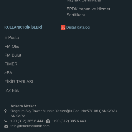
EPDK Yapım ve Hizmet
Sertifikası
KULLANICI GİRİŞLERİ
Dijital Katalog
E Posta
FM Ofis
FM Bulut
FİMER
eBA
FİKİR TARLASI
İZZ Etik
Ankara Merkez
:
Regnum Sky Tower Muhsin Yazıcıoğlu Cad. No:57/108 ÇANKAYA /
ANKARA
:
+90 (312) 385 6 444 -
: +90 (312) 385 6 443
:
info@fenermekanik.com