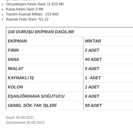
Gerçekleşen Adam-Saat: 11.622 Mh
Kayıp Adam-Saat: 0 Mh
Toplam Kaynak Miktarı: 153 Wdi
Kaynak Hata Oranı: %1,32
100 DURUŞU EKİPMAN DAĞILIMI
EKİPMAN
MİKTAR
FIRIN
2 ADET
VANA
40 ADET
İMALAT
5 ADET
KAYNAKLI İŞ
1 ADET
KOLON
1 ADET
EŞANJÖR/HAVA SOĞUTUCU
6 ADET
GENEL SÖK-TAK İŞLERİ
58 ADET
Kayıt: 30.08.2021
Güncelleme:30.08.2021