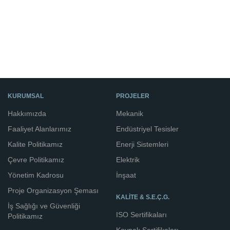
KURUMSAL
PROJELER
Hakkımızda
Mekanik
Faaliyet Alanlarımız
Endüstriyel Tesisler
Kalite Politikamız
Enerji Sistemleri
Çevre Politikamız
Elektrik
Yönetim Kadrosu
İnşaat
Proje Organizasyon Şeması
KALİTE & S.E.Ç.G.
İş Sağlığı ve Güvenliği
ISO Sertifikaları
Politikamız
Kaynak Sertifikaları